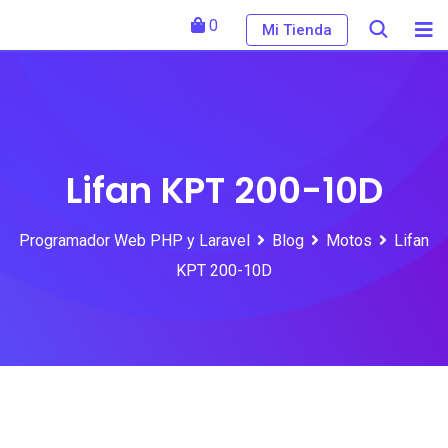
Skip
0
Mi Tienda
to
content
Lifan KPT 200-10D
Programador Web PHP y Laravel
Blog
Motos
Lifan
KPT 200-10D