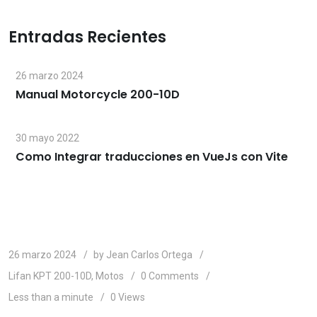
Entradas Recientes
26 marzo 2024
Manual Motorcycle 200-10D
30 mayo 2022
Como Integrar traducciones en VueJs con Vite
26 marzo 2024
by
Jean Carlos Ortega
Lifan KPT 200-10D
,
Motos
0
Comments
Less than a minute
0
Views