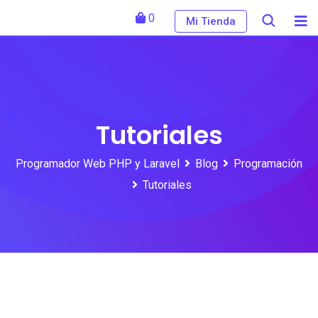
Skip
0
Mi Tienda
to
content
Tutoriales
Programador Web PHP y Laravel
Blog
Programación
Tutoriales